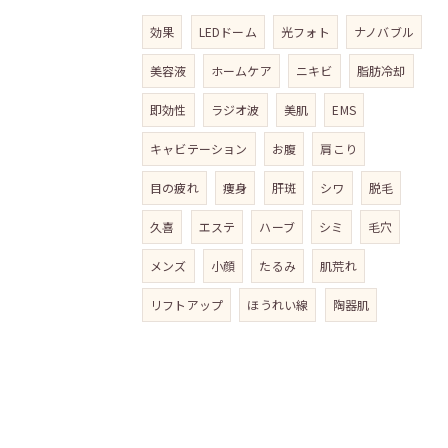
効果
LEDドーム
光フォト
ナノバブル
美容液
ホームケア
ニキビ
脂肪冷却
即効性
ラジオ波
美肌
EMS
キャビテーション
お腹
肩こり
目の疲れ
痩身
肝斑
シワ
脱毛
久喜
エステ
ハーブ
シミ
毛穴
メンズ
小顔
たるみ
肌荒れ
リフトアップ
ほうれい線
陶器肌