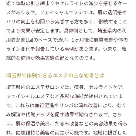
続法
術で体型の引き締まりやセルライトの減少を感じるケー
エステの痩身効果とセルライト対策の実際
スがあります。フェイシャルエステでは、肌の透明感や
ハリの向上を初回から実感する方も多く、継続すること
痩身エステは意味ない？効果に差が出る理
でより効果が安定します。具体例として、埼玉県内の利
由
用者が週1回のペースで通い、1ヶ月後に肌質改善や体の
痩身エステ10回で見える変化と実感のコツ
ライン変化を報告している事例があります。つまり、継
エステで無理なく継続するためのサロン選
続的な施術が効果実感の鍵となるのです。
び
エステで肌質改善を目指す人に贈るヒント
埼玉県で体験できるエステの主な効果とは
エステで実感する肌質改善の効果と長持ち
埼玉県内のエステサロンでは、痩身、セルライトケア、
の秘訣
フェイシャルエステなど多彩な施術が提供されていま
肌質改善サロンとエステの違いと選び方
す。これらは血行促進やリンパの流れ改善により、むく
フェイシャルエステと肌質改善の相乗効果
み解消や代謝アップを促す効果が期待されます。さら
を知ろう
に、肌の保湿や美白、たるみ改善などの美容効果も得ら
エステの継続で得られる美肌へのプロセス
れ、健康維持と美容の両立が可能です。地域に根ざした