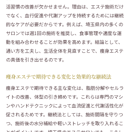
理
活習慣の改善が欠かせません。理由は、エステ施術だけ
エステとセルフケアで相乗効果を生むコツ
でなく、血行促進や代謝アップを持続するためには継続
エステ選びで美容と健康を両立させる秘策
的なケアが必要だからです。例えば、埼玉県内の多くの
エステ活用で継続的な美しさを手に入れる
サロンでは週1回の施術を推奨し、食事管理や適度な運
方法
動を組み合わせることが効果を高めます。結論として、
エステ体験を理想の自分作りに生かすアイ
通い方を工夫し、生活全体を見直すことで、痩身エステ
デア
の真価を引き出せるのです。
痩身エステで期待できる変化と効果的な継続法
痩身エステで期待できる主な変化は、脂肪分解やセルラ
イトの改善、体型の引き締めです。これらは専門のマシ
ンやハンドテクニックによって血流促進と代謝活性化が
促されるためです。継続法としては、施術間隔を守りつ
つ、施術後の水分補給や軽いストレッチを取り入れるこ