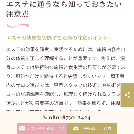
エステに通うなら知っておきたい
注意点
エステの効果を実感するための注意ポイント
エステの効果を確実に実感するためには、施術内容や自
分の体質を正しく理解することが重要です。例えば、痩
身エステでは継続的な施術と食生活の見直しが必要であ
り、即効性だけを期待すると失望しやすいです。埼玉県
内のサロン選びでは、専門スタッフの技術力や施術メニ
ューの詳細説明を確認し、無理なく続けられるプランを
選ぶことが効果実感の近道です。効果を焦らず、体調や
肌の変化を丁寧に観察しながら進めましょう。
080-8750-2424
エステで失敗しないための事前チェック事項
お問い合わせはこちら
ご予約はこちら