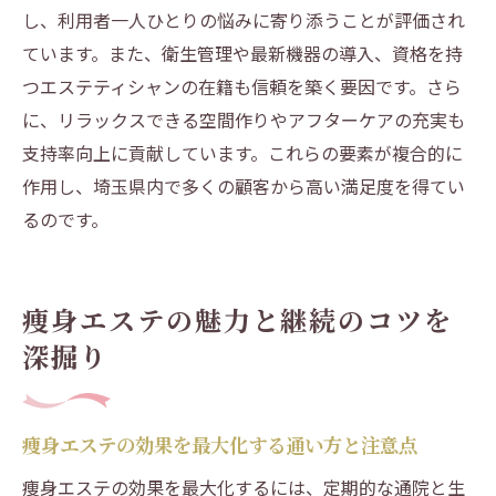
し、利用者一人ひとりの悩みに寄り添うことが評価され
ト
ています。また、衛生管理や最新機器の導入、資格を持
エステで失敗しないための事前チェック事
つエステティシャンの在籍も信頼を築く要因です。さら
項
に、リラックスできる空間作りやアフターケアの充実も
エステは1回で効果ある？本当のところを解
支持率向上に貢献しています。これらの要素が複合的に
説
作用し、埼玉県内で多くの顧客から高い満足度を得てい
痩身エステやフェイシャル選びの落とし穴
るのです。
エステ通いで後悔しないための注意点まと
め
痩身エステの魅力と継続のコツを
信頼できるエステサロンの見極め方法
深掘り
理想の自分へ導く埼玉エステ活用術
エステの効果を活かして理想の自分に近づ
く方法
痩身エステの効果を最大化する通い方と注意点
埼玉でエステを活用するためのポイント整
痩身エステの効果を最大化するには、定期的な通院と生