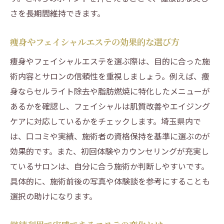
さいたまで受けるフェイシャルエステの選
さを長期間維持できます。
び方
痩身やフェイシャルエステの効果的な選び方
セルライトケアで本当に効果を感じる方法
セルライトエステの効果と感じ方の違いに
痩身やフェイシャルエステを選ぶ際は、目的に合った施
注目
術内容とサロンの信頼性を重視しましょう。例えば、痩
身ならセルライト除去や脂肪燃焼に特化したメニューが
セルライトケアは意味ない？効果を高める
あるかを確認し、フェイシャルは肌質改善やエイジング
工夫
ケアに対応しているかをチェックします。埼玉県内で
エステでセルライト対策を成功させるポイ
は、口コミや実績、施術者の資格保持を基準に選ぶのが
ント
効果的です。また、初回体験やカウンセリングが充実し
エステ施術でセルライト改善を実感するコ
ているサロンは、自分に合う施術か判断しやすいです。
ツ
具体的に、施術前後の写真や体験談を参考にすることも
エステでのセルライトケアが選ばれる理由
選択の助けになります。
痩身エステとセルライトケアの違いと活用
法