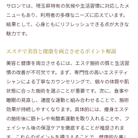
解説
サロンでは、埼玉県特有の気候や生活習慣に対応したメ
大宮の肌質改善サロンに学ぶエステ活用法
ニューもあり、利用者の多様なニーズに応えています。
結果として、心身ともにリフレッシュできる点が大きな
エステで肌悩みを解決するためのポイント
魅力です。
フェイシャルエステの意味と期待できる変化
フェイシャルエステの意味と実感できる効
エステで美容と健康を両立させるポイント解説
果
美容と健康を両立させるには、エステ施術の質と生活習
フェイシャルエステは意味ない？効果の本
慣の改善が不可欠です。まず、専門性の高いエステティ
音
シャンによる丁寧なカウンセリングで、個々の体質や肌
エステ選びで美肌と小顔を目指すための秘
状態に合った施術を選ぶことが重要です。次に、食事や
訣
睡眠の見直し、適度な運動と組み合わせることで、施術
フェイシャルエステ人気の理由と魅力を解
効果が持続しやすくなります。具体的には、痩身エステ
剖
の施術後に筋トレや有酸素運動を取り入れることや、フ
エステで叶える理想のフェイシャルケア方
ェイシャル後の保湿ケアを徹底することが推奨されま
法
す。これらのポイントを押さえることで、健康的な美し