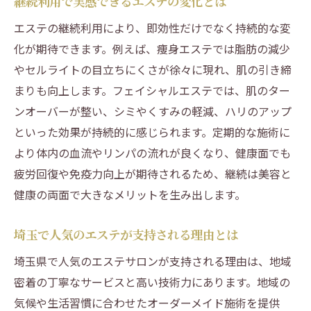
継続利用で実感できるエステの変化とは
継続利用でエステの効果を最大化する秘訣
エステの継続利用により、即効性だけでなく持続的な変
エステの効果を最大化する継続的な通い方
化が期待できます。例えば、痩身エステでは脂肪の減少
エステで成果を実感するための習慣化のコ
やセルライトの目立ちにくさが徐々に現れ、肌の引き締
ツ
まりも向上します。フェイシャルエステでは、肌のター
痩身エステやフェイシャルで継続が大切な
ンオーバーが整い、シミやくすみの軽減、ハリのアップ
理由
といった効果が持続的に感じられます。定期的な施術に
より体内の血流やリンパの流れが良くなり、健康面でも
エステ効果を持続させるための日常ケアと
疲労回復や免疫力向上が期待されるため、継続は美容と
は
健康の両面で大きなメリットを生み出します。
エステの継続利用で得られる美容と健康の
変化
埼玉で人気のエステが支持される理由とは
継続的なエステ選びで失敗しないための注
埼玉県で人気のエステサロンが支持される理由は、地域
意点
密着の丁寧なサービスと高い技術力にあります。地域の
エステに通うなら知っておきたい注意点
気候や生活習慣に合わせたオーダーメイド施術を提供
エステの効果を実感するための注意ポイン