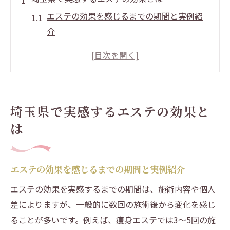
エステの効果を感じるまでの期間と実例紹
介
埼玉県で体験できるエステの主な効果とは
エステで美容と健康を両立させるポイント
解説
痩身やフェイシャルエステの効果的な選び
埼玉県で実感するエステの効果と
方
は
継続利用で実感できるエステの変化とは
埼玉で人気のエステが支持される理由とは
痩身エステの魅力と継続のコツを深掘り
エステの効果を感じるまでの期間と実例紹介
痩身エステの効果を最大化する通い方と注
エステの効果を実感するまでの期間は、施術内容や個人
意点
差によりますが、一般的に数回の施術後から変化を感じ
痩身エステで期待できる変化と効果的な継
ることが多いです。例えば、痩身エステでは3～5回の施