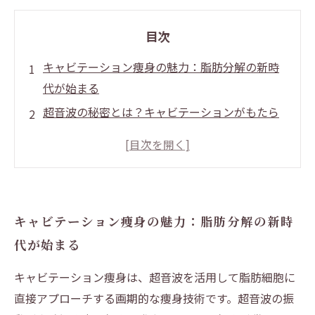
目次
キャビテーション痩身の魅力：脂肪分解の新時
代が始まる
超音波の秘密とは？キャビテーションがもたら
す部分痩せの仕組み
施術後の変化を実感！効果を引き出す正しいケ
ア方法を紹介
持続性の秘密を探る：なぜキャビテーション効
キャビテーション痩身の魅力：脂肪分解の新時
果は長く続くのか
代が始まる
継続が鍵！健康的に美しくボディメイクを叶え
るためのポイント
キャビテーション痩身は、超音波を活用して脂肪細胞に
初心者も安心！キャビテーション痩身のメリッ
直接アプローチする画期的な痩身技術です。超音波の振
トと注意点まとめ