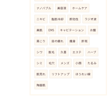
ナノバブル
美容液
ホームケア
ニキビ
脂肪冷却
即効性
ラジオ波
美肌
EMS
キャビテーション
お腹
肩こり
目の疲れ
痩身
肝斑
シワ
脱毛
久喜
エステ
ハーブ
シミ
毛穴
メンズ
小顔
たるみ
肌荒れ
リフトアップ
ほうれい線
陶器肌