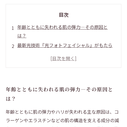
目次
年齢とともに失われる肌の弾力―その原因と
は？
最新光技術『光フォトフェイシャル』がもたら
す肌再生の秘密
痛みもダウンタイムも少ない！光フォトフェイ
シャルの魅力とは
実際のエイジングケアで光フォトフェイシャル
年齢とともに失われる肌の弾力―その原因と
を取り入れる方法
は？
続けることで実感！弾力とハリを取り戻した私
の肌ストーリー
年齢とともに肌の弾力やハリが失われる主な原因は、コ
エステ業界注目！光フォトフェイシャルが支持
ラーゲンやエラスチンなどの肌の構造を支える成分の減
される理由