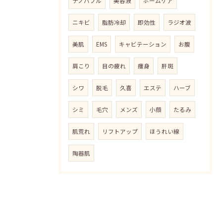
ナノバブル
美容液
ホームケア
ニキビ
脂肪冷却
即効性
ラジオ波
美肌
EMS
キャビテーション
お腹
肩こり
目の疲れ
痩身
肝斑
シワ
脱毛
久喜
エステ
ハーブ
シミ
毛穴
メンズ
小顔
たるみ
肌荒れ
リフトアップ
ほうれい線
陶器肌