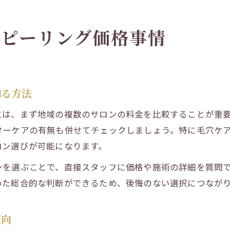
ハーブピーリング埼玉で人気の施術費用比較
ハーブピーリングを安く受けたいなら埼玉県へ
ブピーリング価格事情
埼玉県で安いハーブピーリング店を探すコツ
ハーブピーリング初回価格を活用した節約術
ハーブピーリング埼玉でお得なキャンペーン例
知る方法
安くて効果的なハーブピーリング選びの注意点
には、まず地域の複数のサロンの料金を比較することが重
ハーブピーリング安い埼玉のメリットとデメリッ
ターケアの有無も併せてチェックしましょう。特に毛穴ケ
美肌効果を叶えるハーブピーリング選び方
ロン選びが可能になります。
ハーブピーリングで美肌効果を最大化する秘訣
ンを選ぶことで、直接スタッフに価格や施術の詳細を質問
埼玉県で選ぶべきハーブピーリング施術内容
めた総合的な判断ができるため、後悔のない選択につなが
ハーブピーリング経験者が語る選び方のポイント
ハーブピーリング効果と価格の関係に注目しよう
傾向
毛穴ケアに強いハーブピーリングの見極め方