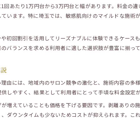
1回あたり1万円台から3万円台と幅があります。料金の
ハーブピーリングの剥離ありとなし徹底比較
しています。特に埼玉では、敏感肌向けのマイルドな施術
ハーブピーリング剥離ありなしの違いと効果
剥離タイプ別ハーブピーリングの選び方ガイド
ンや初回割引を活用してリーズナブルに体験できるケース
剥離なしハーブピーリングのメリットと注意点
果のバランスを求める利用者に適した選択肢が豊富に揃っ
剥離ありハーブピーリングを選ぶ理由とは
ハーブピーリング剥離によるダウンタイム比較
解説
ダウンタイムを抑えた施術体験のポイント
い理由には、地域内のサロン競争の激化と、施術内容の多
ハーブピーリングでダウンタイムを短くするコツ
提供しやすく、結果として利用者にとって手頃な料金設定
施術後の過ごし方でハーブピーリング効果アップ
グが増えていることも価格を下げる要因です。剥離ありの
敏感肌でも安心なハーブピーリングの選び方
く、ダウンタイムも少ないためコストが抑えられます。こ
ダウンタイムが少ないハーブピーリングの選択肢
ハーブピーリング施術時間と回復期間の関係
毛穴ケアに最適なハーブピーリングの効果