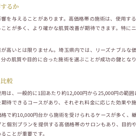
響するか
ハーブピーリングが毛穴ケアにおすすめの理由
影響を与えることがあります。高価格帯の施術は、使用す
毛穴トラブル解消へ導くハーブピーリングの力
ることが多く、より確かな肌質改善が期待できます。特に
ハーブピーリング毛穴改善の実感ポイント解説
ハーブピーリング毛穴何回で効果が出るのか
果が高いとは限りません。埼玉県内では、リーズナブルな
埼玉で人気の毛穴向けハーブピーリング施術内容
自分の肌質や目的に合った施術を選ぶことが成功の鍵とな
用比較
は、一般的に1回あたり約12,000円から25,000円の
を期待できるコースがあり、それぞれ料金に応じた効果や
格で約10,000円台から施術を受けられるケースが多く
グと個別プランを提供する高価格帯のサロンもあり、目的
めることが重要です。