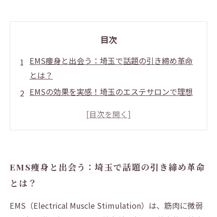
目次
EMS痩身と出会う：埼玉で話題の引き締め革命
とは？
EMSの効果を実感！埼玉のエステサロンで理想
のボディへ一歩前進
忙しい人も安心！自宅でできるEMSダイエット
の活用法
専門家推薦！埼玉で選ぶべきEMS施術と機器の
EMS痩身と出会う：埼玉で話題の引き締め革命
ポイント
とは？
EMSで引き締め成功！埼玉で健康的に痩せるた
めの最終ガイド
EMS（Electrical Muscle Stimulation）は、筋肉に微弱
EMS引き締めのメリットとデメリットを徹底解